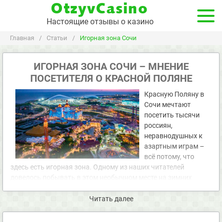
OtzyvCasino
Настоящие отзывы о казино
Главная
/
Статьи
/
Игорная зона Сочи
ИГОРНАЯ ЗОНА СОЧИ – МНЕНИЕ
ПОСЕТИТЕЛЯ О КРАСНОЙ ПОЛЯНЕ
Красную Поляну в
Сочи мечтают
посетить тысячи
россиян,
неравнодушных к
азартным играм –
всё потому, что
здесь есть игорная зона. Одному из наших читателей
довелось побывать в этом необычном месте на зимних
праздниках. Впечатлениями он поделился в обширном
отзыве.
Читать далее
Мы с женой недолго думали над тем, где