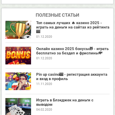
Второй вечер были недолго и проиграли сравнительно
немного – $150. Играли только на автоматах. Всё-таки было
ПОЛЕЗНЫЕ СТАТЬИ
интересно, реально ли с них получить прибыль. На третий
день оказалось, что реально. Финальное посещение казино
Топ самых лучших 🔥 казино 2025 -
стало самым удачным. После пяти часов сидения за
играть на деньги на сайтах из рейтинга
🎰
Адмиралом я получил наконец свой «большой куш» – $400.
01.12.2020
Но с учетом внесенных средств, чистый выигрыш составил
всего $220. Жена проиграла 50 баксов. В итоге мы уехали
домой с минусом в $300, но с кучей приятных впечатлений. Я
Онлайн казино 2025 бонусы🎁 - играть
бесплатно за бездеп и фриспины💸
считаю, что такие поездки стоят своих денег!
01.12.2020
Pin up casino🎰 - регистрация аккаунта
и вход в профиль
11.11.2020
Играть в Блэкджек на деньги с
выводом
04.02.2020