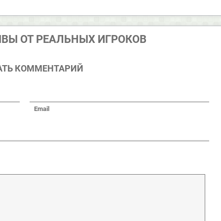
ВЫ ОТ РЕАЛЬНЫХ ИГРОКОВ
АТЬ КОММЕНТАРИЙ
Email