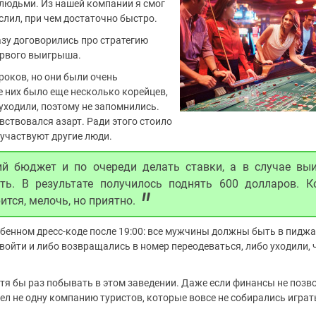
людьми. Из нашей компании я смог
 слил, при чем достаточно быстро.
азу договорились про стратегию
ервого выигрыша.
роков, но они были очень
е них было еще несколько корейцев,
уходили, поэтому не запомнились.
увствовался азарт. Ради этого стоило
 участвуют другие люди.
й бюджет и по очереди делать ставки, а в случае вы
ть. В результате получилось поднять 600 долларов. Ко
ится, мелочь, но приятно.
обенном дресс-коде после 19:00: все мужчины должны быть в пиджа
 войти и либо возвращались в номер переодеваться, либо уходили,
отя бы раз побывать в этом заведении. Даже если финансы не позв
дел не одну компанию туристов, которые вовсе не собирались играть