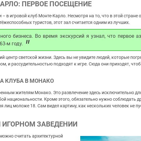
АРЛО: ПЕРВОЕ ПОСЕЩЕНИЕ
 – в игровой клуб Монте-Карло. Несмотря на то, что в этой стране 
ёжеспособных туристов, этот зал считается одним из лучших.
ого бизнеса. Во время экскурсий я узнал, что первое а
63-м году.
ий центр светской жизни. Здесь вы не увидите людей, которые погр
мом, и рассудительностью подходят к игре. Сюда они приходят, что
А КЛУБА В МОНАКО
ренным жителям Монако. Это развлечение здесь исключительно дл
бой национальности. Кроме этого, обязательно нужно соблюдать др
я лиц моложе 18. Сам видел картину, как нескольких человек не пу
 ИГОРНОМ ЗАВЕДЕНИИ
о можно считать архитектурной