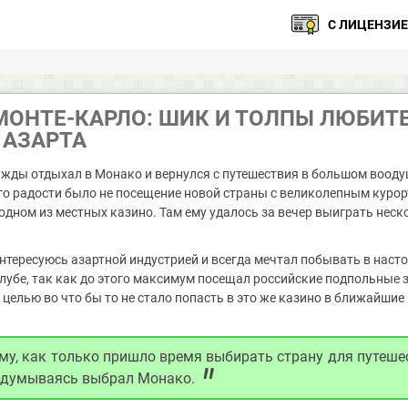
С ЛИЦЕНЗИ
 МОНТЕ-КАРЛО: ШИК И ТОЛПЫ ЛЮБИТ
АЗАРТА
жды отдыхал в Монако и вернулся с путешествия в большом вооду
го радости было не посещение новой страны с великолепным курор
одном из местных казино. Там ему удалось за вечер выиграть неск
 интересуюсь азартной индустрией и всегда мечтал побывать в нас
убе, так как до этого максимум посещал российские подпольные 
 целью во что бы то не стало попасть в это же казино в ближайшие
му, как только пришло время выбирать страну для путеше
задумываясь выбрал Монако.