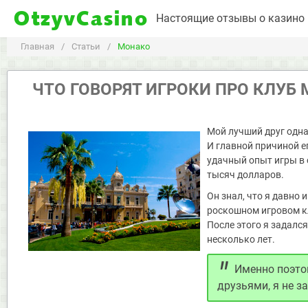
OtzyvCasino
Настоящие отзывы о казино
Главная
/
Статьи
/
Монако
ЧТО ГОВОРЯТ ИГРОКИ ПРО КЛУБ
Мой лучший друг одна
И главной причиной е
удачный опыт игры в 
тысяч долларов.
Он знал, что я давно
роскошном игровом кл
После этого я задался
несколько лет.
Именно поэто
друзьями, я не 